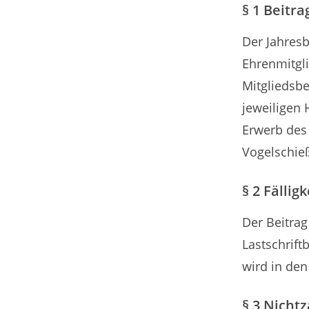
§ 1 Beitr
Der Jahresbe
Ehrenmitgli
Mitgliedsbe
jeweiligen
Erwerb des
Vogelschieße
§ 2 Fälligk
Der Beitrag
Lastschrift
wird in de
§ 3 Nicht