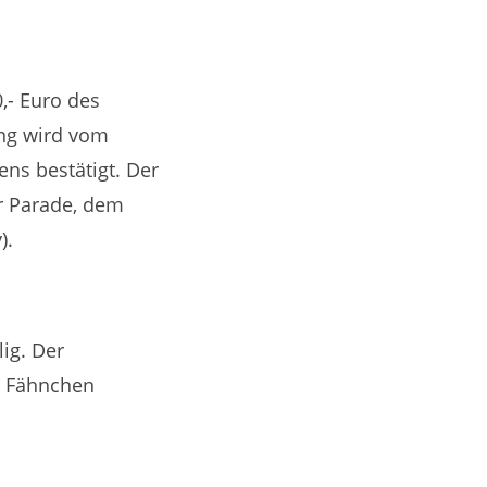
,- Euro des
ung wird vom
ns bestätigt. Der
r Parade, dem
).
lig. Der
as Fähnchen