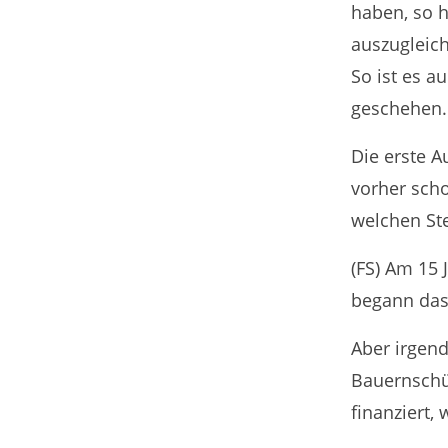
haben, so h
auszugleich
So ist es a
geschehen.
Die erste A
vorher sch
welchen Ste
(FS) Am 15 
begann das
Aber irgend
Bauernschü
finanziert,