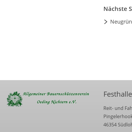
Nächste S
Neugrün
Festhalle
Reit- und Fa
Pingelerhoo
46354 Südlo