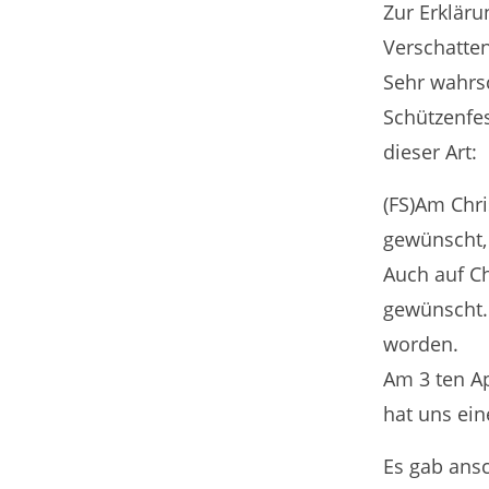
Zur Erkläru
Verschatten
Sehr wahrs
Schützenfes
dieser Art:
(FS)Am Chr
gewünscht, 
Auch auf C
gewünscht. 
worden.
Am 3 ten Ap
hat uns ei
Es gab ans