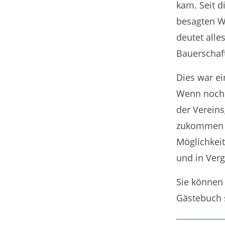
kam. Seit d
besagten Wä
deutet alle
Bauerschaft
Dies war ei
Wenn noch j
der Verein
zukommen zu
Möglichkeit
und in Verg
Sie können
Gästebuch s