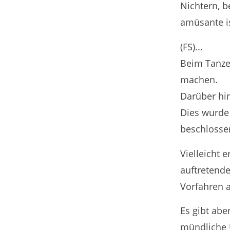
Nichtern, 
amüsante is
(FS)...
Beim Tanzen
machen.
Darüber hin
Dies wurde 
beschlossen
Vielleicht 
auftretende
Vorfahren a
Es gibt abe
mündliche Ü