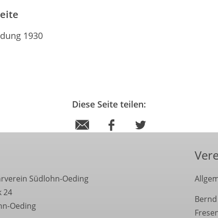
eite
dung 1930
Diese Seite teilen:
Vere
hrverein Südlohn-Oeding
Allgem
k 24
Bernd
hn-Oeding
Frese