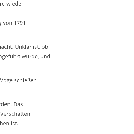
ere wieder
g von 1791
cht. Unklar ist, ob
hgeführt wurde, und
 Vogelschießen
rden. Das
 Verschatten
hen ist.