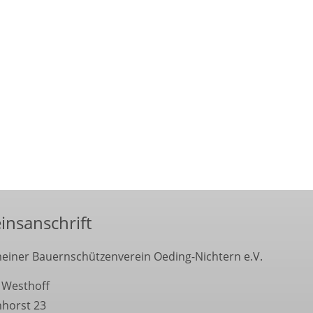
insanschrift
einer Bauernschützenverein Oeding-Nichtern e.V.
 Westhoff
nhorst 23